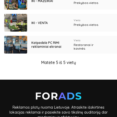
IKI - MAŽEIKIAI
Prekybos vietos
Vieta
IKI - VENTA
Prekybos vietos
Vieta
Katpėdėlė PC RIMI
Restoranai ir
reklaminiai ekranai
kavinės
Matėte 5 iš 5 vietų
Reklamos plotų nuoma Lietuvoje. Atraskite išskirtines
lokacijas reklamai ir pasiekite savo tikslinę auditoriją dar