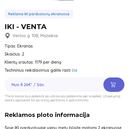
Reklama IKI parduotuvių ekranuose
IKI - VENTA
Ventos g. 10B, Mažeikiai
Tipas: Ekranas
Skaičius: 2
Klientų srautas: 1179 per dieną
Techninius reikalavimus galite rasti
čia
Nuo 8.26€* / Sav.
*Tiksli kaina bus pateikta po užklausos pateikimo per krepšelį. Užsakymą
reikės apmokėti tik po mūsų peržiūros ir patvirtinimo.
Reklamos ploto informacija
Šioje IKI parduotuvėje vienu metu būsite matomi 2 ekranuose,