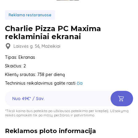
Reklama restoranuose
Charlie Pizza PC Maxima
reklaminiai ekranai
Laisvės g. 56, Mažeikiai
Tipas: Ekranas
Skaičius: 2
Klientų srautas: 738 per dieną
Techninius reikalavimus galite rasti
čia
Nuo 49€* / Sav.
*Tiksli kaina bus pateikta po užklausos pateikimo per krepšelį. Užsakymą
reikės apmokėti tik po mūsų peržiūros ir patvirtinimo.
Reklamos ploto informacija