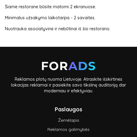
Šiame restorane būsite matomi 2 ekranuose.
Minimalus užsakymo laikotarpis - 2 savaitės.
Nuotrauka asociatyvinė ir nebūtinai iš šio restorano.
Reklamos plotų nuoma Lietuvoje. Atraskite išskirtines
lokacijas reklamai ir pasiekite savo tikslinę auditoriją dar
moderniau ir efektyviau.
Paslaugos
Žemėlapis
Reklamos galimybės