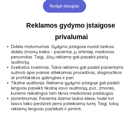
Rodyti daugiau
Reklamos gydymo įstaigose 
privalumai
Didelis matomumas. Gydymo įstaigose nuolat lankosi
didelis žmonių kiekis – pacientai, jų artimieji, medicinos
personalas. Taigi, Jūsų reklama gali pasiekti plačią
auditoriją.
Sveikatos švietimas. Tokia reklama gali padėti pacientams
sužinoti apie įvairias atliekamas procedūras, diagnostikos
ar profilaktikos galimybes ir pan.
Tikslinė auditorija. Reklama gydymo įstaigoje gali padėti
lengviau pasiekti tikslinę savo auditoriją, pvz., žmones,
kuriems reikalingos tam tikros medicininės paslaugos.
Įsimintinumas. Pacientai dažnai laukia eilėse, todėl turi
laisvo laiko peržiūrėti jiems pateikiamą turinį. Taigi, tokią
reklamą lengviau pastebėti ir įsiminti.