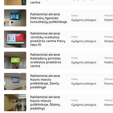
centre
Reklaminiai ekranai
Vieta
Miesta
Elektrėnų ligoninės
Gydymo įstaigos
Elekt
konsultacijų poliklinikoje
Reklaminiai ekranai
Vieta
Miesta
Jūrininkų sveikatos
priežiūros centre Pievų
Gydymo įstaigos
Klaip
tako fil.
Reklaminiai ekranai
Vieta
Miesta
Kaišiadorių pirminės
sveikatos priežiūros
Gydymo įstaigos
Kaiši
centre
Reklaminiai ekranai
Vieta
Miesta
Kauno miesto
poliklinikoje, Šančių
Gydymo įstaigos
Kaun
padalinyje
Reklaminiai ekranai
Vieta
Miesta
Kauno miesto
poliklinikoje, Šilainių
Gydymo įstaigos
Kaun
padalinys