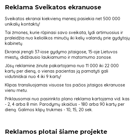
Reklama Sveikatos ekranuose
Sveikatos ekranai kiekvieną mėnesį pasiekia net 500 000
unikalių kontaktų!
Tai žmonės, kurie rūpinasi savo sveikata, lydi artimuosius ir
praleidžia nuo keliolikos minučių iki kelių valandų prie gydytojų
kabinetų.
Ekranai įrengti 37-iose gydymo įstaigose, 15-oje Lietuvos
miestų, didžiausio laukiamumo ir matomumo zonose.
Jūsų reklaminė žinutė pakartojama nuo 11 000 iki 22 000
kartų per dieną, o vienas pacientas ją pamatyti gali
vidutiniškai nuo 4 iki 9 kartų!
Klipas transliuojamas visuose tos pačios įstaigos ekranuose
vienu metu.
Priklausomai nuo pasirinkto plano reklama kartojama vid. kas
- 2, 4 arba 8 min. Parodymų skaičius - 180 arba 90 kartų per
dieną. Galimos klipų trukmės - 10, 15, 20 sek.
Reklamos plotai šiame projekte