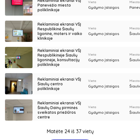
Reklaminiai ekranai VŠĮ
Vieta
Miesta
Panevėžio miesto
Gydymo įstaigos
Pane
poliklinikoje
Reklaminiai ekranai VŠĮ
Vieta
Miesta
Respublikinė Šiaulių
ligoninė, moters ir vaiko
Gydymo įstaigos
Šiauli
klinikoje
Reklaminiai ekranai VŠĮ
Vieta
Miesta
Respublikinėje Šiaulių
ligoninėje, konsultacijų
Gydymo įstaigos
Šiauli
poliklinikoje
Reklaminiai ekranai VŠĮ
Vieta
Miesta
Šiaulių centro
Gydymo įstaigos
Šiauli
poliklinikoje
Reklaminiai ekranai VŠĮ
Vieta
Miesta
Šiaulių Dainų pirminės
sveikatos priežiūros
Gydymo įstaigos
Šiauli
centre
Matėte 24 iš 37 vietų