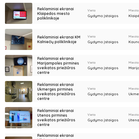
Reklaminiai ekranai
Vieta
Miesta
Klaipėdos miesto
Gydymo įstaigos
Klaip
poliklinikoje
Vieta
Miesta
Reklaminiai ekranai KM
Kalniečių poliklinikoje
Gydymo įstaigos
Kaun
Reklaminiai ekranai
Vieta
Miesta
Marijampolės pirminės
sveikatos priežiūros
Gydymo įstaigos
Marij
centre
Reklaminiai ekranai
Vieta
Miesta
Ukmergės pirminės
sveikatos priežiūros
Gydymo įstaigos
Ukme
centre
Reklaminiai ekranai
Vieta
Miesta
Utenos pirminės
sveikatos priežiūros
Gydymo įstaigos
Uten
centre
Reklaminiai ekranai