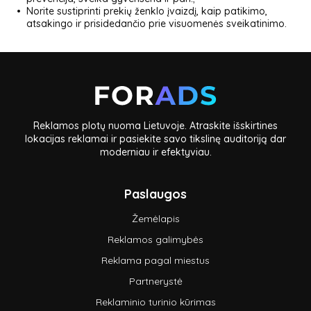
Norite sustiprinti prekių ženklo įvaizdį, kaip patikimo,
atsakingo ir prisidedančio prie visuomenės sveikatinimo.
Reklamos plotų nuoma Lietuvoje. Atraskite išskirtines
lokacijas reklamai ir pasiekite savo tikslinę auditoriją dar
moderniau ir efektyviau.
Paslaugos
Žemėlapis
Reklamos galimybės
Reklama pagal miestus
Partnerystė
Reklaminio turinio kūrimas