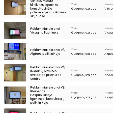
Vilniaus miesto
Vieta
Miesta
klinikinės ligoninės
konsultacinėje
Gydymo įstaigos
Vilniu
poliklinikoje ir priėmimo
skyriuose
Vieta
Miesta
Reklaminiai ekranai
Visagino ligoninėje
Gydymo įstaigos
Visag
Vieta
Miesta
Reklaminiai ekranai VŠĮ
Alytaus poliklinikoje
Gydymo įstaigos
Alytu
Reklaminiai ekranai VŠĮ
Vieta
Miesta
Kėdainių pirminės
sveikatos priežiūros
Gydymo įstaigos
Kėdai
centre
Reklaminiai ekranai VŠĮ
Klaipėdos
Vieta
Miesta
Respublikinėje
Gydymo įstaigos
Klaip
ligoninėje, konsultacijų
poliklinikoje