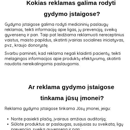
Kokias reklamas galima rodyti 
gydymo įstaigose?
Gydymo įstaigose galima rodyti medicininių paslaugų
reklamas, teikti informaciją apie ligas, jų prevenciją, sveiką
gyvenseną ir pan. Taip pat leidžiama reklamuoti nereceptinius
vaistus, maisto papildus, skatinti įvairias socialines iniciatyvas,
pvz., kraujo donorystę.
Svarbu paminėti, kad reklama negali klaidinti pacientų, teikti
melagingos informacijos apie produktų efektyvumą, skatinti
naudotis nereikalingomis paslaugomis.
Ar reklama gydymo įstaigose 
tinkama jūsų įmonei?
Reklama gydymo įstaigose tinkama Jūsų įmonei, jeigu:
Norite pasiekti plačią, įvairaus amžiaus auditoriją;
Siūlote produktus ar paslaugas, susijusias su sveikata, ligų
prevencija, sveika gyvensena ir pan.;