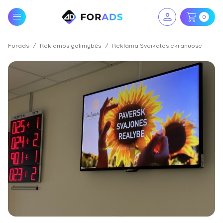
0
Forads
Reklamos galimybės
Reklama Sveikatos ekranuose