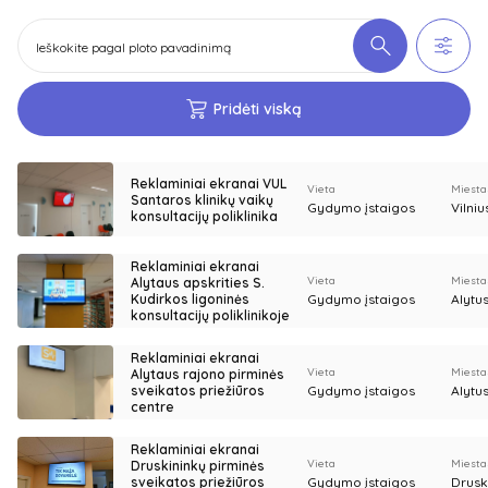
Pridėti viską
Reklaminiai ekranai VUL
Vieta
Miesta
Santaros klinikų vaikų
Gydymo įstaigos
Vilniu
konsultacijų poliklinika
Reklaminiai ekranai
Vieta
Miesta
Alytaus apskrities S.
Kudirkos ligoninės
Gydymo įstaigos
Alytu
konsultacijų poliklinikoje
Reklaminiai ekranai
Vieta
Miesta
Alytaus rajono pirminės
sveikatos priežiūros
Gydymo įstaigos
Alytu
centre
Reklaminiai ekranai
Vieta
Miesta
Druskininkų pirminės
sveikatos priežiūros
Gydymo įstaigos
Drusk