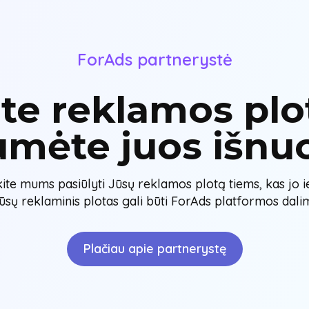
ForAds partnerystė
ite reklamos plot
umėte juos išnu
kite mums pasiūlyti Jūsų reklamos plotą tiems, kas jo i
ūsų reklaminis plotas gali būti ForAds platformos dalim
Plačiau apie partnerystę