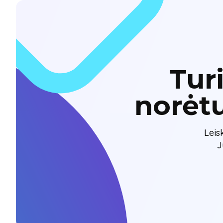
Tur
norėt
Leis
J