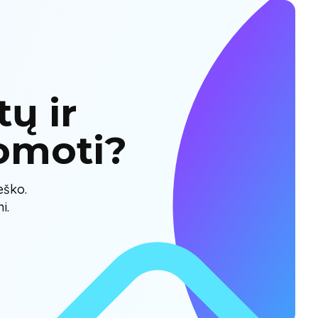
ų ir
omoti?
eško.
i.