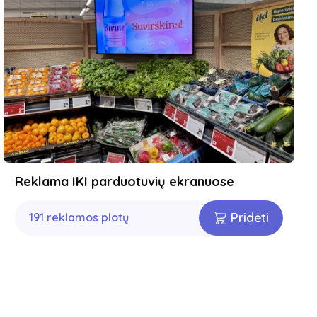
Reklama IKI parduotuvių ekranuose
Pridėti
191 reklamos plotų