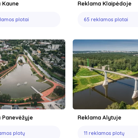
 Kaune
Reklama Klaipėdoje
klamos plotai
65 reklamos plotai
 Panevėžyje
Reklama Alytuje
lamos plotų
11 reklamos plotų