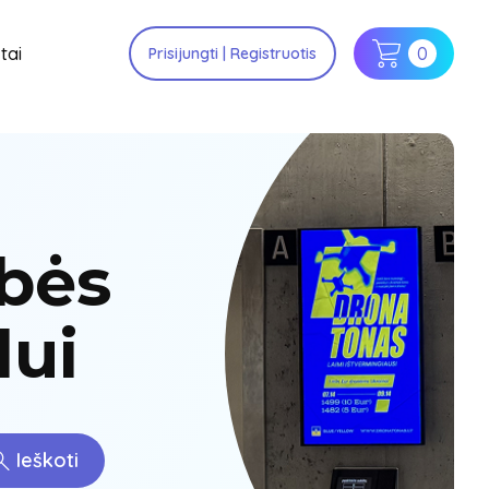
tai
0
Prisijungti | Registruotis
bės
lui
Ieškoti