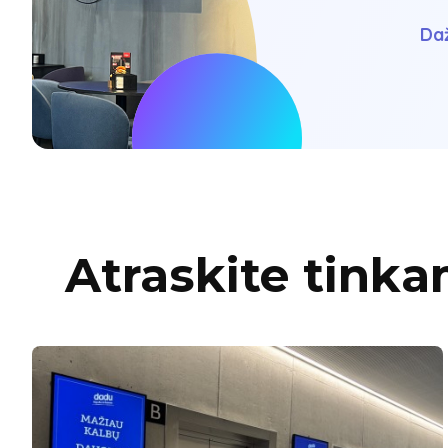
Daž
Atraskite tinka