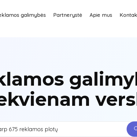
eklamos galimybės
Partnerystė
Apie mus
Kontak
klamos galimy
ekvienam vers