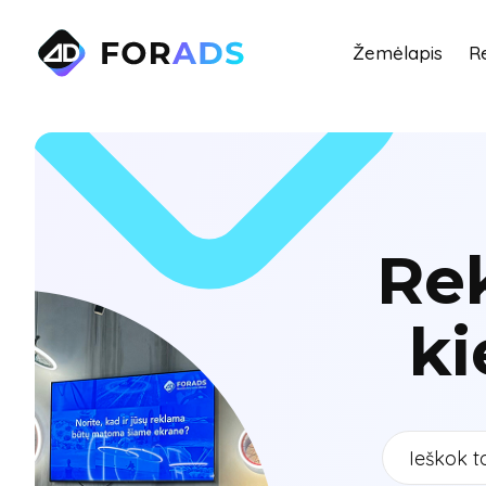
Žemėlapis
R
Re
ki