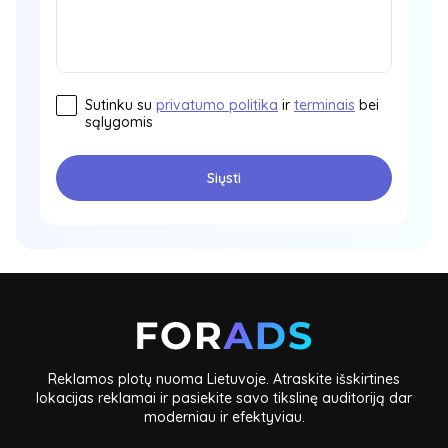
Sutinku su
privatumo politika
ir
terminais
bei
sąlygomis
Siųsti
Reklamos plotų nuoma Lietuvoje. Atraskite išskirtines
lokacijas reklamai ir pasiekite savo tikslinę auditoriją dar
moderniau ir efektyviau.