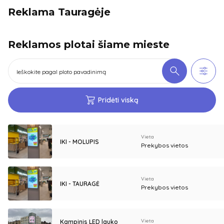
Reklama Tauragėje
Reklamos plotai šiame mieste
Pridėti viską
Vieta
IKI - MOLUPIS
Prekybos vietos
Vieta
IKI - TAURAGĖ
Prekybos vietos
Vieta
Kampinis LED lauko