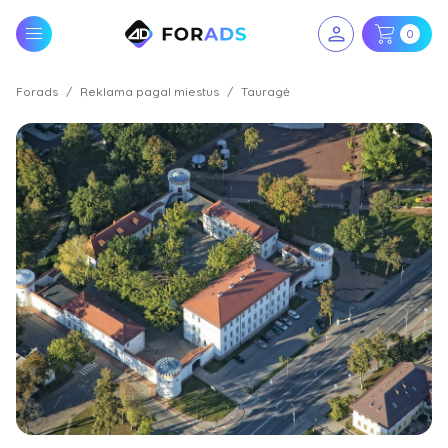
0
Forads
Reklama pagal miestus
Tauragė