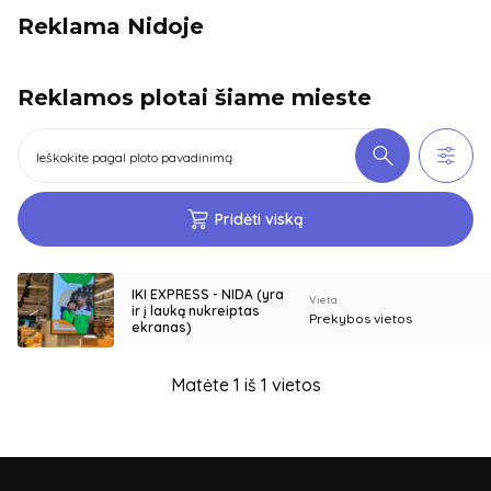
Reklama Nidoje
Reklamos plotai šiame mieste
Pridėti viską
IKI EXPRESS - NIDA (yra
Vieta
ir į lauką nukreiptas
Prekybos vietos
ekranas)
Matėte 1 iš 1 vietos