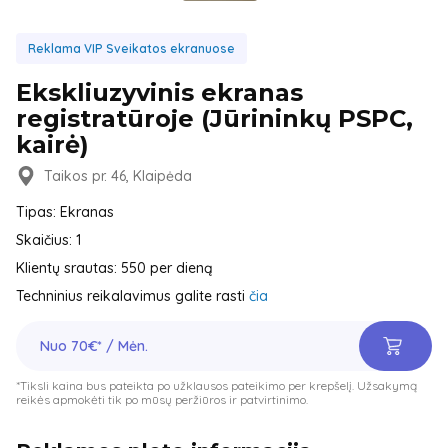
Reklama VIP Sveikatos ekranuose
Ekskliuzyvinis ekranas
registratūroje (Jūrininkų PSPC,
kairė)
Taikos pr. 46, Klaipėda
Tipas: Ekranas
Skaičius: 1
Klientų srautas: 550 per dieną
Techninius reikalavimus galite rasti
čia
Nuo 70€* / Mėn.
*Tiksli kaina bus pateikta po užklausos pateikimo per krepšelį. Užsakymą
reikės apmokėti tik po mūsų peržiūros ir patvirtinimo.