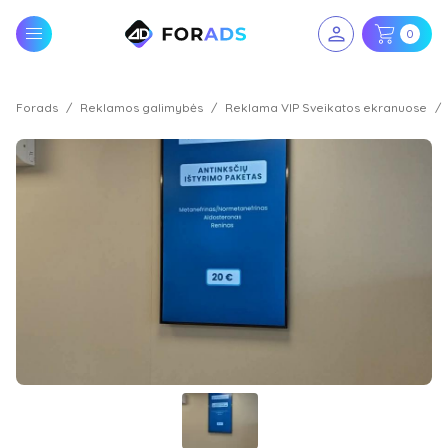
0
Forads
Reklamos galimybės
Reklama VIP Sveikatos ekranuose