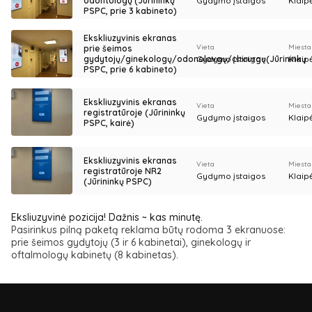
odontologų (Jūrininkų
Gydymo įstaigos
Klaip
PSPC, prie 3 kabineto)
Ekskliuzyvinis ekranas
Vieta
Miesta
prie šeimos
gydytojų/ginekologų/odonolovgų/chirurgų(Jūrininkų
Gydymo įstaigos
Klaip
PSPC, prie 6 kabineto)
Ekskliuzyvinis ekranas
Vieta
Miesta
registratūroje (Jūrininkų
Gydymo įstaigos
Klaip
PSPC, kairė)
Ekskliuzyvinis ekranas
Vieta
Miesta
registratūroje NR2
Gydymo įstaigos
Klaip
(Jūrininkų PSPC)
Eksliuzyvinė pozicija! Dažnis ~ kas minutę.
Pasirinkus pilną paketą reklama būtų rodoma 3 ekranuose:
prie šeimos gydytojų (3 ir 6 kabinetai), ginekologų ir
oftalmologų kabinetų (8 kabinetas).