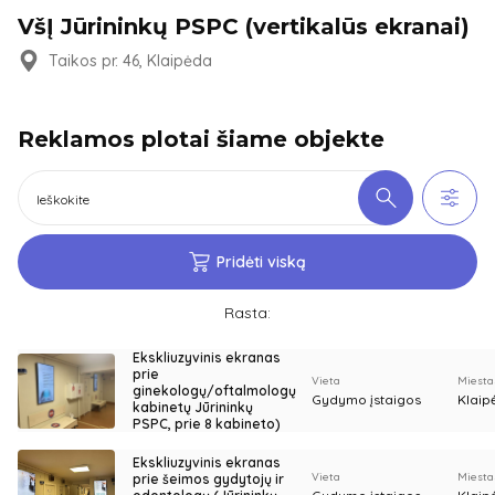
VšĮ Jūrininkų PSPC (vertikalūs ekranai)
Taikos pr. 46, Klaipėda
Reklamos plotai šiame objekte
Pridėti viską
Rasta:
Ekskliuzyvinis ekranas
prie
Vieta
Miesta
ginekologų/oftalmologų
Gydymo įstaigos
Klaip
kabinetų Jūrininkų
PSPC, prie 8 kabineto)
Ekskliuzyvinis ekranas
Vieta
Miesta
prie šeimos gydytojų ir