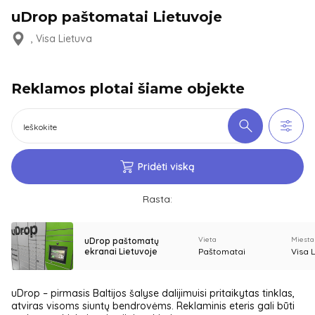
uDrop paštomatai Lietuvoje
, Visa Lietuva
Reklamos plotai šiame objekte
Pridėti viską
Rasta:
Vieta
Miesta
uDrop paštomatų
ekranai Lietuvoje
Paštomatai
Visa 
uDrop – pirmasis Baltijos šalyse dalijimuisi pritaikytas tinklas,
atviras visoms siuntų bendrovėms. Reklaminis eteris gali būti