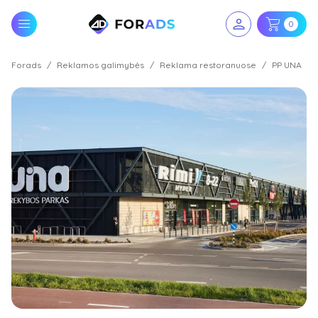
0
Forads
Reklamos galimybės
Reklama restoranuose
PP UNA