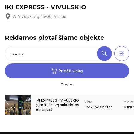
IKI EXPRESS - VIVULSKIO
A. Vivulskio g. 15-30, Vilnius
Reklamos plotai šiame objekte
Pridėti viską
Rasta:
IKI EXPRESS - VIVULSKIO
Vieta
Miesta
(yra ir į lauką nukreiptas
Prekybos vietos
Vilniu
ekranas)