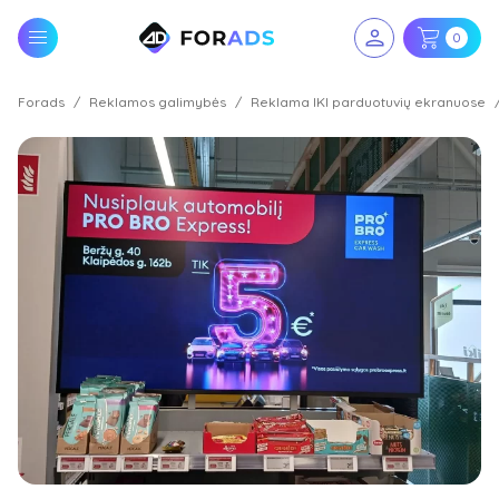
0
Forads
Reklamos galimybės
Reklama IKI parduotuvių ekranuose