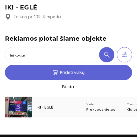
IKI - EGLĖ
Taikos pr. 109, Klaipėda
Reklamos plotai šiame objekte
Pridėti viską
Rasta:
Vieta
Miesta
IKI - EGLĖ
Prekybos vietos
Klaip