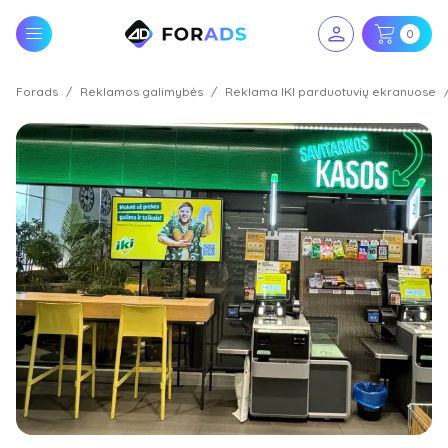
0
Forads
Reklamos galimybės
Reklama IKI parduotuvių ekranuose