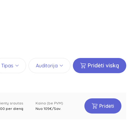
Pridėti viską
Tipas
Auditorija
lientų srautas
Kaina (be PVM)
Pridėti
200 per dieną
Nuo 105€/Sav.