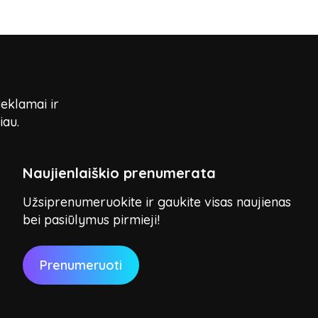
reklamai ir
iau.
Naujienlaiškio prenumerata
Užsiprenumeruokite ir gaukite visas naujienas
bei pasiūlymus pirmieji!
Prenumeruoti