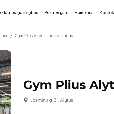
eklamos galimybės
Partnerystė
Apie mus
Kontak
uose
Gym Plius Alytus sporto klubas
Gym Plius Aly
Jazminų g. 3 , Alytus