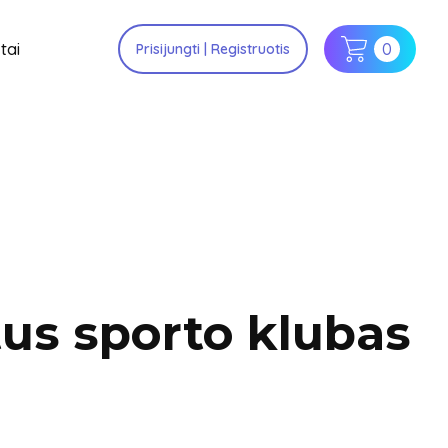
tai
0
Prisijungti | Registruotis
tus sporto klubas