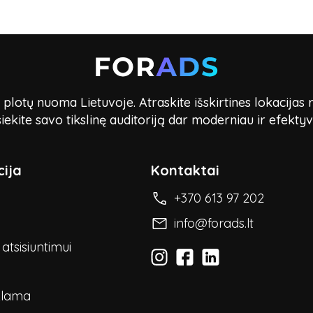
lotų nuoma Lietuvoje. Atraskite išskirtines lokacijas 
iekite savo tikslinę auditoriją dar moderniau ir efektyv
ija
Kontaktai
+370 613 97 202
info@forads.lt
atsisiuntimui
klama