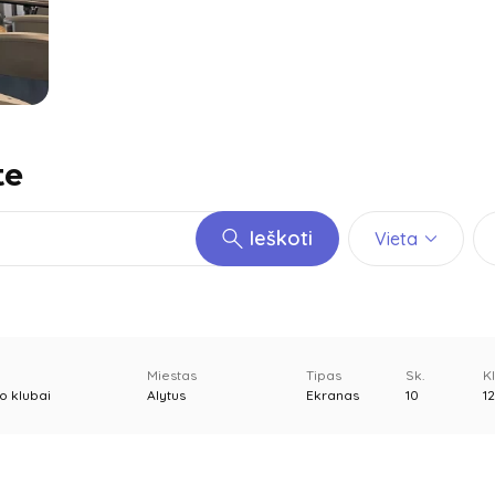
te
Ieškoti
Vieta
Miestas
Tipas
Sk.
K
o klubai
Alytus
Ekranas
10
1