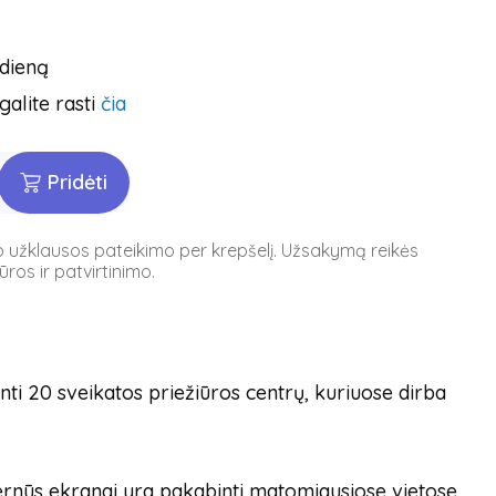
 dieną
galite rasti
čia
Pridėti
po užklausos pateikimo per krepšelį. Užsakymą reikės
ros ir patvirtinimo.
nti 20 sveikatos priežiūros centrų, kuriuose dirba
dernūs ekranai yra pakabinti matomiausiose vietose