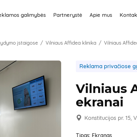
eklamos galimybės
Partnerystė
Apie mus
Kontak
gydymo įstaigose
Vilniaus Affidea klinika
Vilniaus Affide
Reklama privačiose g
Vilniaus 
ekranai
Konstitucijos pr. 15, V
Tipas: Ekranas