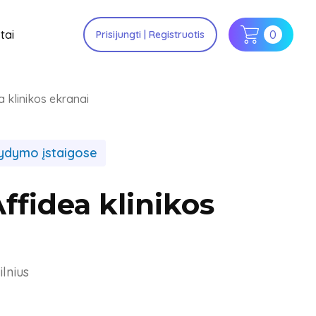
tai
0
Prisijungti | Registruotis
a klinikos ekranai
ydymo įstaigose
Affidea klinikos
ilnius