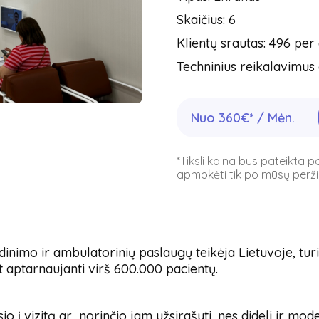
Skaičius: 6
Klientų srautas: 496 per
Techninius reikalavimus 
Nuo 360€* / Mėn.
*Tiksli kaina bus pateikta 
apmokėti tik po mūsų peržiū
dinimo ir ambulatorinių paslaugų teikėja Lietuvoje, turi
t aptarnaujanti virš 600.000 pacientų.
 į vizitą ar norinčio jam užsirašyti, nes dideli ir mo