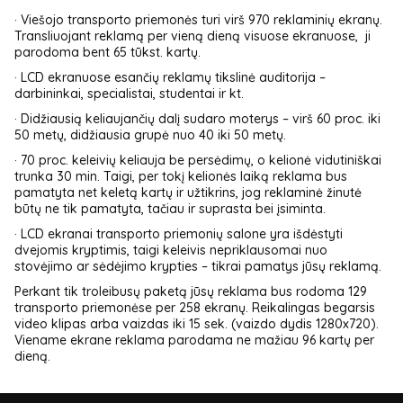
· Viešojo transporto priemonės turi virš 970 reklaminių ekranų.
Transliuojant reklamą per vieną dieną visuose ekranuose, ji
parodoma bent 65 tūkst. kartų.
· LCD ekranuose esančių reklamų tikslinė auditorija –
darbininkai, specialistai, studentai ir kt.
· Didžiausią keliaujančių dalį sudaro moterys – virš 60 proc. iki
50 metų, didžiausia grupė nuo 40 iki 50 metų.
· 70 proc. keleivių keliauja be persėdimų, o kelionė vidutiniškai
trunka 30 min. Taigi, per tokį kelionės laiką reklama bus
pamatyta net keletą kartų ir užtikrins, jog reklaminė žinutė
būtų ne tik pamatyta, tačiau ir suprasta bei įsiminta.
· LCD ekranai transporto priemonių salone yra išdėstyti
dvejomis kryptimis, taigi keleivis nepriklausomai nuo
stovėjimo ar sėdėjimo krypties – tikrai pamatys jūsų reklamą.
Perkant tik troleibusų paketą jūsų reklama bus rodoma 129
transporto priemonėse per 258 ekranų. Reikalingas begarsis
video klipas arba vaizdas iki 15 sek. (vaizdo dydis 1280x720).
Viename ekrane reklama parodama ne mažiau 96 kartų per
dieną.