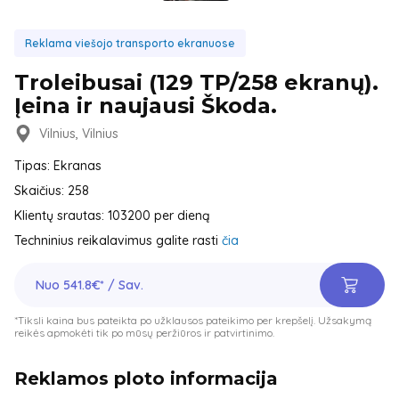
Reklama viešojo transporto ekranuose
Troleibusai (129 TP/258 ekranų).
Įeina ir naujausi Škoda.
Vilnius, Vilnius
Tipas: Ekranas
Skaičius: 258
Klientų srautas: 103200 per dieną
Techninius reikalavimus galite rasti
čia
Nuo 541.8€* / Sav.
*Tiksli kaina bus pateikta po užklausos pateikimo per krepšelį. Užsakymą
reikės apmokėti tik po mūsų peržiūros ir patvirtinimo.
Reklamos ploto informacija