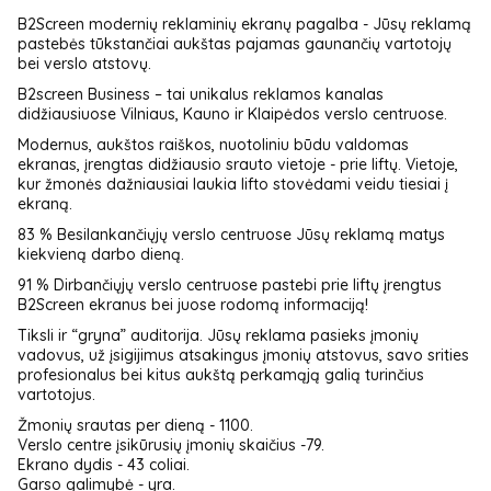
B2Screen modernių reklaminių ekranų pagalba - Jūsų reklamą
pastebės tūkstančiai aukštas pajamas gaunančių vartotojų
bei verslo atstovų.
B2screen Business – tai unikalus reklamos kanalas
didžiausiuose Vilniaus, Kauno ir Klaipėdos verslo centruose.
Modernus, aukštos raiškos, nuotoliniu būdu valdomas
ekranas, įrengtas didžiausio srauto vietoje - prie liftų. Vietoje,
kur žmonės dažniausiai laukia lifto stovėdami veidu tiesiai į
ekraną.
83 % Besilankančiųjų verslo centruose Jūsų reklamą matys
kiekvieną darbo dieną.
91 % Dirbančiųjų verslo centruose pastebi prie liftų įrengtus
B2Screen ekranus bei juose rodomą informaciją!
Tiksli ir “gryna” auditorija. Jūsų reklama pasieks įmonių
vadovus, už įsigijimus atsakingus įmonių atstovus, savo srities
profesionalus bei kitus aukštą perkamąją galią turinčius
vartotojus.
Žmonių srautas per dieną - 1100.
Verslo centre įsikūrusių įmonių skaičius -79.
Ekrano dydis - 43 coliai.
Garso galimybė - yra.