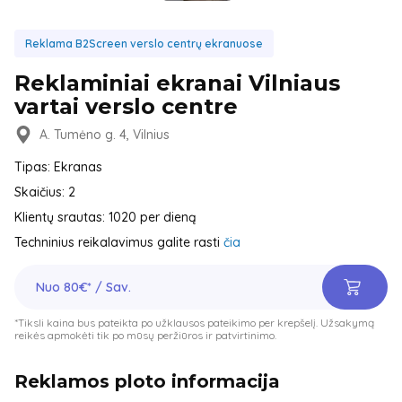
Reklama B2Screen verslo centrų ekranuose
Reklaminiai ekranai Vilniaus
vartai verslo centre
A. Tumėno g. 4, Vilnius
Tipas: Ekranas
Skaičius: 2
Klientų srautas: 1020 per dieną
Techninius reikalavimus galite rasti
čia
Nuo 80€* / Sav.
*Tiksli kaina bus pateikta po užklausos pateikimo per krepšelį. Užsakymą
reikės apmokėti tik po mūsų peržiūros ir patvirtinimo.
Reklamos ploto informacija