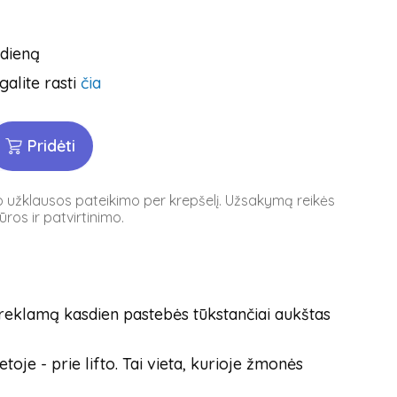
 dieną
galite rasti
čia
Pridėti
po užklausos pateikimo per krepšelį. Užsakymą reikės
ros ir patvirtinimo.
 reklamą kasdien pastebės tūkstančiai aukštas
oje - prie lifto. Tai vieta, kurioje žmonės