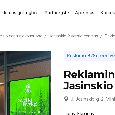
eklamos galimybės
Partnerystė
Apie mus
Kontak
rslo centrų ekranuose
Jasinskio 2 verslo centras
Rekla
Reklama B2Screen ver
Reklamini
Jasinskio
J. Jasinskio g. 2, Viln
Tipas: Ekranas