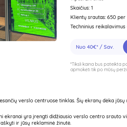
Skaičius: 1
Klientų srautas: 650 per
Techninius reikalavimus 
Nuo 40€* / Sav.
*Tiksli kaina bus pateikta 
apmokėti tik po mūsų peržiū
sančių verslo centruose tinklas. Šių ekranų dėka jūsų
ekranai yra įrengti didžiausio verslo centro srauto viet
blaškyti ir jūsų reklaminė žinutė.