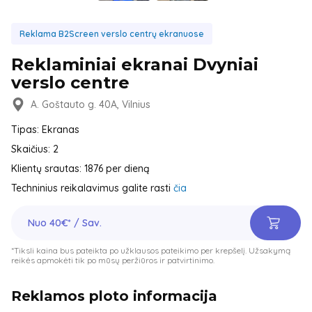
Reklama B2Screen verslo centrų ekranuose
Reklaminiai ekranai Dvyniai
verslo centre
A. Goštauto g. 40A, Vilnius
Tipas: Ekranas
Skaičius: 2
Klientų srautas: 1876 per dieną
Techninius reikalavimus galite rasti
čia
Nuo 40€* / Sav.
*Tiksli kaina bus pateikta po užklausos pateikimo per krepšelį. Užsakymą
reikės apmokėti tik po mūsų peržiūros ir patvirtinimo.
Reklamos ploto informacija