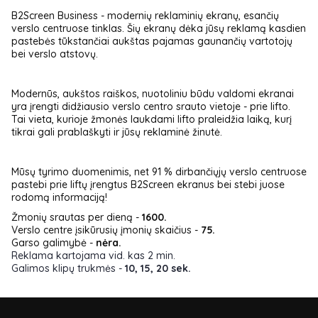
B2Screen Business - modernių reklaminių ekranų, esančių
verslo centruose tinklas. Šių ekranų dėka jūsų reklamą kasdien
pastebės tūkstančiai aukštas pajamas gaunančių vartotojų
bei verslo atstovų.
Modernūs, aukštos raiškos, nuotoliniu būdu valdomi ekranai
yra įrengti didžiausio verslo centro srauto vietoje - prie lifto.
Tai vieta, kurioje žmonės laukdami lifto praleidžia laiką, kurį
tikrai gali prablaškyti ir jūsų reklaminė žinutė.
Mūsų tyrimo duomenimis, net 91 % dirbančiųjų verslo centruose
pastebi prie liftų įrengtus B2Screen ekranus bei stebi juose
rodomą informaciją!
Žmonių srautas per dieną -
1600.
Verslo centre įsikūrusių įmonių skaičius -
75.
Garso galimybė -
nėra.
Reklama kartojama vid. kas 2 min.
Galimos klipų trukmės -
10, 15, 20 sek.