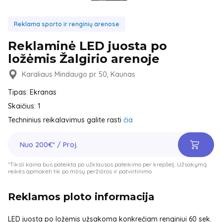
Reklama sporto ir renginių arenose
Reklaminė LED juosta po
ložėmis Žalgirio arenoje
Karaliaus Mindaugo pr. 50, Kaunas
Tipas: Ekranas
Skaičius: 1
Techninius reikalavimus galite rasti
čia
Nuo 200€* / Proj.
*Tiksli kaina bus pateikta po užklausos pateikimo per krepšelį. Užsakymą
reikės apmokėti tik po mūsų peržiūros ir patvirtinimo.
Reklamos ploto informacija
LED juosta po ložėmis užsakoma konkrečiam renginiui 60 sek.