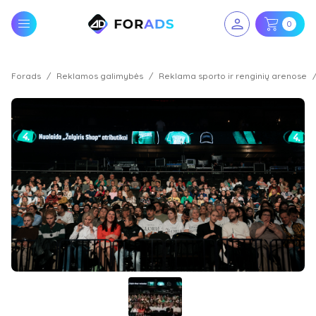
0
Forads
Reklamos galimybės
Reklama sporto ir renginių arenose