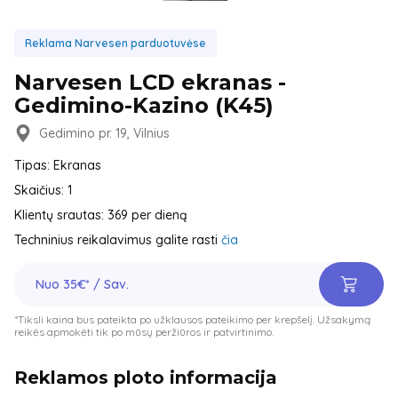
Reklama Narvesen parduotuvėse
Narvesen LCD ekranas -
Gedimino-Kazino (K45)
Gedimino pr. 19, Vilnius
Tipas: Ekranas
Skaičius: 1
Klientų srautas: 369 per dieną
Techninius reikalavimus galite rasti
čia
Nuo 35€* / Sav.
*Tiksli kaina bus pateikta po užklausos pateikimo per krepšelį. Užsakymą
reikės apmokėti tik po mūsų peržiūros ir patvirtinimo.
Reklamos ploto informacija