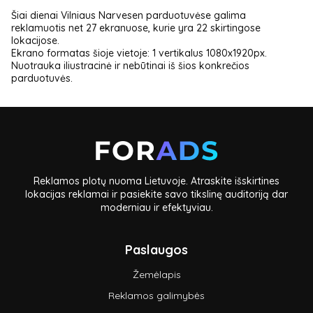
Šiai dienai Vilniaus Narvesen parduotuvėse galima
reklamuotis net 27 ekranuose, kurie yra 22 skirtingose
lokacijose.
Ekrano formatas šioje vietoje: 1 vertikalus 1080x1920px.
Nuotrauka iliustracinė ir nebūtinai iš šios konkrečios
parduotuvės.
Reklamos plotų nuoma Lietuvoje. Atraskite išskirtines
lokacijas reklamai ir pasiekite savo tikslinę auditoriją dar
moderniau ir efektyviau.
Paslaugos
Žemėlapis
Reklamos galimybės