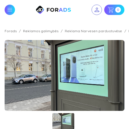
0
Forads
Reklamos galimybės
Reklama Narvesen parduotuvėse