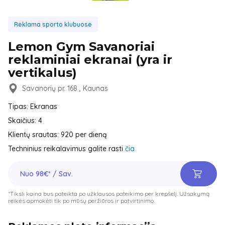
Reklama sporto klubuose
Lemon Gym Savanoriai
reklaminiai ekranai (yra ir
vertikalus)
Savanorių pr. 168 , Kaunas
Tipas: Ekranas
Skaičius: 4
Klientų srautas: 920 per dieną
Techninius reikalavimus galite rasti
čia
Nuo 98€* / Sav.
*Tiksli kaina bus pateikta po užklausos pateikimo per krepšelį. Užsakymą
reikės apmokėti tik po mūsų peržiūros ir patvirtinimo.