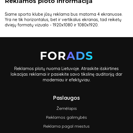
Reklamos ploto informacija
Šiame sporto klube jūsų reklama bus matoma 4 ekranuose.
Yra ne tik horizontalus, bet ir vertikalus ekranas, tad reikėtų
dviejų formatų vizualo - 1920x1080 ir 1080x1920.
Reklamos plotų nuoma Lietuvoje. Atraskite išskirtines
lokacijas reklamai ir pasiekite savo tikslinę auditoriją dar
moderniau ir efektyviau.
Paslaugos
Žemėlapis
Reklamos galimybės
Reklama pagal miestus