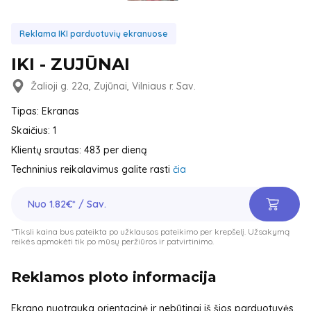
Reklama IKI parduotuvių ekranuose
IKI - ZUJŪNAI
Žalioji g. 22a, Zujūnai, Vilniaus r. Sav.
Tipas: Ekranas
Skaičius: 1
Klientų srautas: 483 per dieną
Techninius reikalavimus galite rasti
čia
Nuo 1.82€* / Sav.
*Tiksli kaina bus pateikta po užklausos pateikimo per krepšelį. Užsakymą
reikės apmokėti tik po mūsų peržiūros ir patvirtinimo.
Reklamos ploto informacija
Ekrano nuotrauka orientacinė ir nebūtinai iš šios parduotuvės.