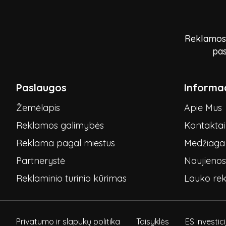
Reklamos p
pas
Paslaugos
Informac
Žemėlapis
Apie Mus
Reklamos galimybės
Kontaktai
Reklama pagal miestus
Medžiaga 
Partnerystė
Naujienos
Reklaminio turinio kūrimas
Lauko re
Privatumo ir slapukų politika
Taisyklės
ES Investic