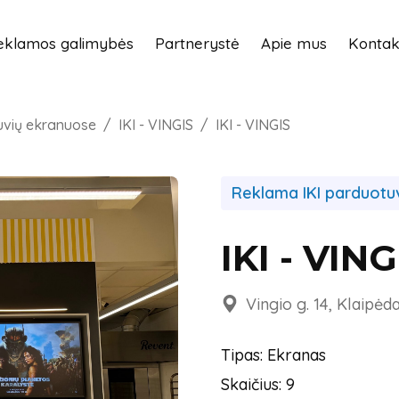
eklamos galimybės
Partnerystė
Apie mus
Kontak
uvių ekranuose
IKI - VINGIS
IKI - VINGIS
Reklama IKI parduotu
IKI - VING
Vingio g. 14, Klaipėd
Tipas: Ekranas
Skaičius: 9