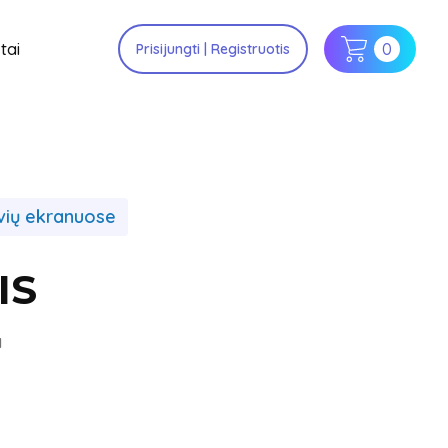
tai
0
Prisijungti | Registruotis
vių ekranuose
IS
a