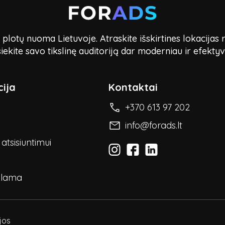
lotų nuoma Lietuvoje. Atraskite išskirtines lokacijas 
iekite savo tikslinę auditoriją dar moderniau ir efektyv
ija
Kontaktai
+370 613 97 202
info@forads.lt
atsisiuntimui
klama
ijos