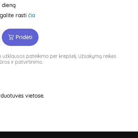
r dieną
galite rasti
čia
Pridėti
po užklausos pateikimo per krepšelį. Užsakymą reikės
ros ir patvirtinimo.
rduotuvės vietose.