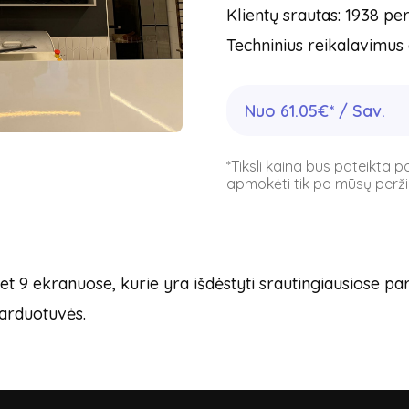
Klientų srautas: 1938 pe
Techninius reikalavimus 
Nuo 61.05€* / Sav.
*Tiksli kaina bus pateikta 
apmokėti tik po mūsų peržiū
t 9 ekranuose, kurie yra išdėstyti srautingiausiose pa
parduotuvės.