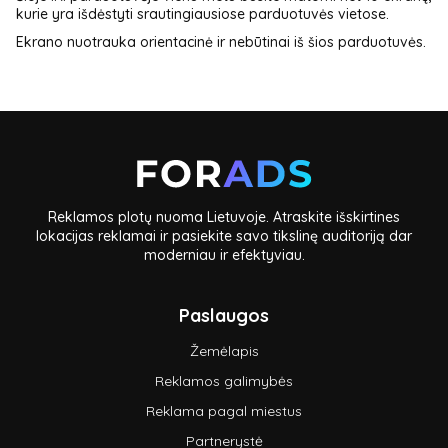
kurie yra išdėstyti srautingiausiose parduotuvės vietose.
Ekrano nuotrauka orientacinė ir nebūtinai iš šios parduotuvės.
Reklamos plotų nuoma Lietuvoje. Atraskite išskirtines
lokacijas reklamai ir pasiekite savo tikslinę auditoriją dar
moderniau ir efektyviau.
Paslaugos
Žemėlapis
Reklamos galimybės
Reklama pagal miestus
Partnerystė