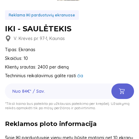
Reklama IKI parduotuvių ekranuose
IKI - SAULĖTEKIS
V. Krėvės pr. 97-1, Kaunas
Tipas: Ekranas
Skaičius: 10
Klientų srautas: 2400 per dieną
Techninius reikalavimus galite rasti
čia
Nuo 84€* / Sav.
*Tiksli kaina bus pateikta po užklausos pateikimo per krepšelį. Užsakymą
reikės apmokėti tik po mūsų peržiūros ir patvirtinimo.
Reklamos ploto informacija
Šioje IKI parduotuvėje vienu metu būsite matomi net 10 ekranų,