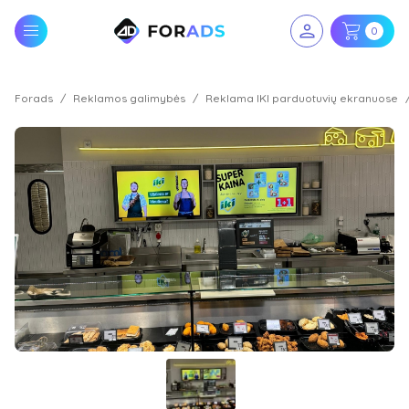
0
Forads
Reklamos galimybės
Reklama IKI parduotuvių ekranuose