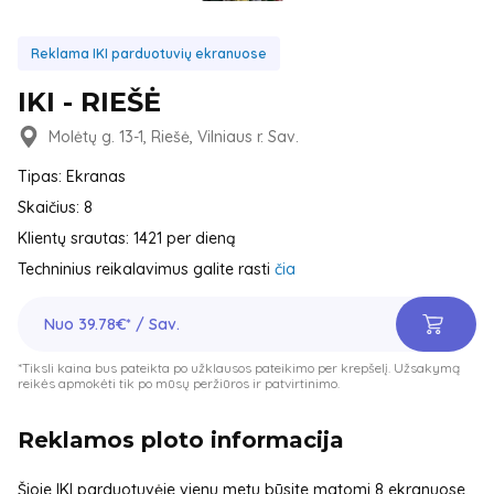
Reklama IKI parduotuvių ekranuose
IKI - RIEŠĖ
Molėtų g. 13-1, Riešė, Vilniaus r. Sav.
Tipas: Ekranas
Skaičius: 8
Klientų srautas: 1421 per dieną
Techninius reikalavimus galite rasti
čia
Nuo 39.78€* / Sav.
*Tiksli kaina bus pateikta po užklausos pateikimo per krepšelį. Užsakymą
reikės apmokėti tik po mūsų peržiūros ir patvirtinimo.
Reklamos ploto informacija
Šioje IKI parduotuvėje vienu metu būsite matomi 8 ekranuose,