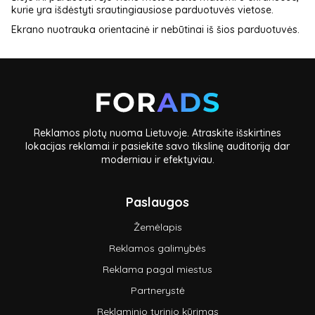
kurie yra išdėstyti srautingiausiose parduotuvės vietose.
Ekrano nuotrauka orientacinė ir nebūtinai iš šios parduotuvės.
Reklamos plotų nuoma Lietuvoje. Atraskite išskirtines
lokacijas reklamai ir pasiekite savo tikslinę auditoriją dar
moderniau ir efektyviau.
Paslaugos
Žemėlapis
Reklamos galimybės
Reklama pagal miestus
Partnerystė
Reklaminio turinio kūrimas