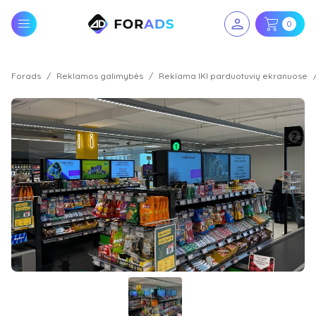
0
Forads
Reklamos galimybės
Reklama IKI parduotuvių ekranuose