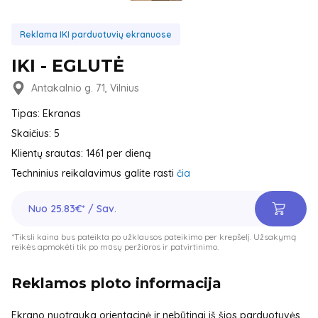
Reklama IKI parduotuvių ekranuose
IKI - EGLUTĖ
Antakalnio g. 71, Vilnius
Tipas: Ekranas
Skaičius: 5
Klientų srautas: 1461 per dieną
Techninius reikalavimus galite rasti
čia
Nuo 25.83€* / Sav.
*Tiksli kaina bus pateikta po užklausos pateikimo per krepšelį. Užsakymą
reikės apmokėti tik po mūsų peržiūros ir patvirtinimo.
Reklamos ploto informacija
Ekrano nuotrauka orientacinė ir nebūtinai iš šios parduotuvės.