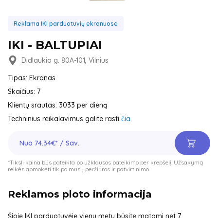
Reklama IKI parduotuvių ekranuose
IKI - BALTUPIAI
Didlaukio g. 80A-101, Vilnius
Tipas: Ekranas
Skaičius: 7
Klientų srautas: 3033 per dieną
Techninius reikalavimus galite rasti
čia
Nuo 74.34€* / Sav.
*Tiksli kaina bus pateikta po užklausos pateikimo per krepšelį. Užsakymą
reikės apmokėti tik po mūsų peržiūros ir patvirtinimo.
Reklamos ploto informacija
Šioje IKI parduotuvėje vienu metu būsite matomi net 7