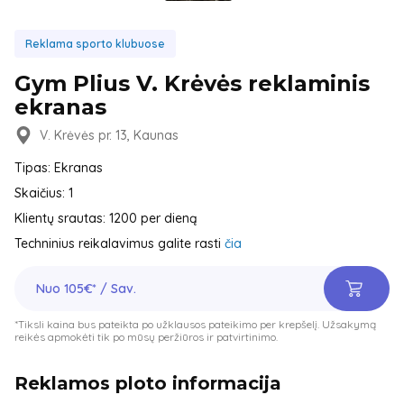
Reklama sporto klubuose
Gym Plius V. Krėvės reklaminis
ekranas
V. Krėvės pr. 13, Kaunas
Tipas: Ekranas
Skaičius: 1
Klientų srautas: 1200 per dieną
Techninius reikalavimus galite rasti
čia
Nuo 105€* / Sav.
*Tiksli kaina bus pateikta po užklausos pateikimo per krepšelį. Užsakymą
reikės apmokėti tik po mūsų peržiūros ir patvirtinimo.
Reklamos ploto informacija