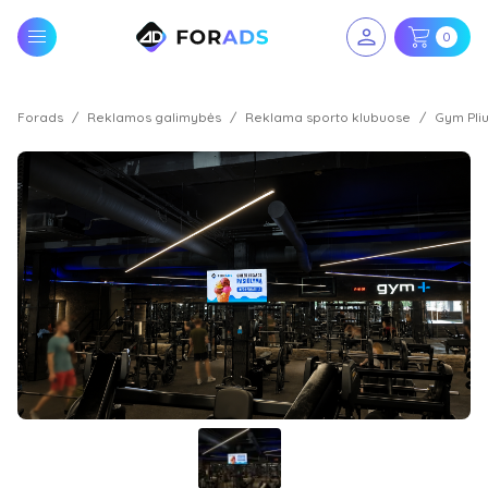
0
Forads
Reklamos galimybės
Reklama sporto klubuose
Gym Pliu