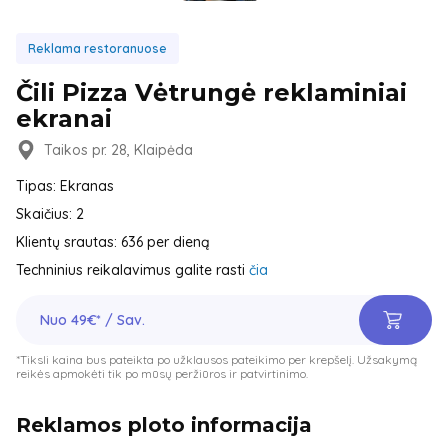
Reklama restoranuose
Čili Pizza Vėtrungė reklaminiai
ekranai
Taikos pr. 28, Klaipėda
Tipas: Ekranas
Skaičius: 2
Klientų srautas: 636 per dieną
Techninius reikalavimus galite rasti
čia
Nuo 49€* / Sav.
*Tiksli kaina bus pateikta po užklausos pateikimo per krepšelį. Užsakymą
reikės apmokėti tik po mūsų peržiūros ir patvirtinimo.
Reklamos ploto informacija