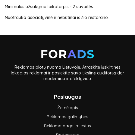
Minimalus užsakymo laikotarpis - 2 savaitės.
Nuotrauka asociatyvinė ir nebūtinai iš šio restorano.
Reklamos plotų nuoma Lietuvoje. Atraskite išskirtines
lokacijas reklamai ir pasiekite savo tikslinę auditoriją dar
moderniau ir efektyviau.
Paslaugos
Žemėlapis
Reklamos galimybės
Reklama pagal miestus
Partnerystė