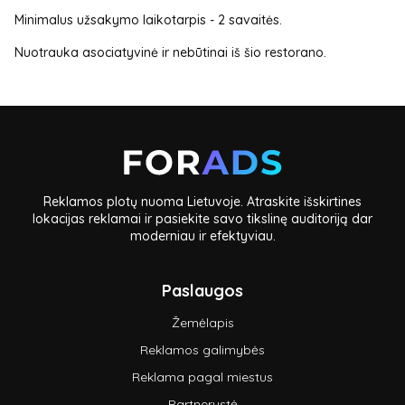
Minimalus užsakymo laikotarpis - 2 savaitės.
Nuotrauka asociatyvinė ir nebūtinai iš šio restorano.
Reklamos plotų nuoma Lietuvoje. Atraskite išskirtines
lokacijas reklamai ir pasiekite savo tikslinę auditoriją dar
moderniau ir efektyviau.
Paslaugos
Žemėlapis
Reklamos galimybės
Reklama pagal miestus
Partnerystė