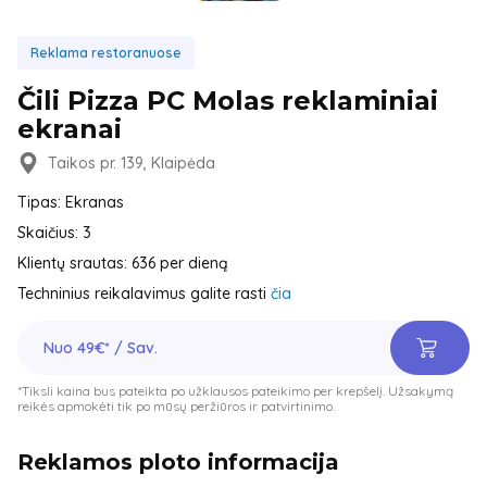
Reklama restoranuose
Čili Pizza PC Molas reklaminiai
ekranai
Taikos pr. 139, Klaipėda
Tipas: Ekranas
Skaičius: 3
Klientų srautas: 636 per dieną
Techninius reikalavimus galite rasti
čia
Nuo 49€* / Sav.
*Tiksli kaina bus pateikta po užklausos pateikimo per krepšelį. Užsakymą
reikės apmokėti tik po mūsų peržiūros ir patvirtinimo.
Reklamos ploto informacija