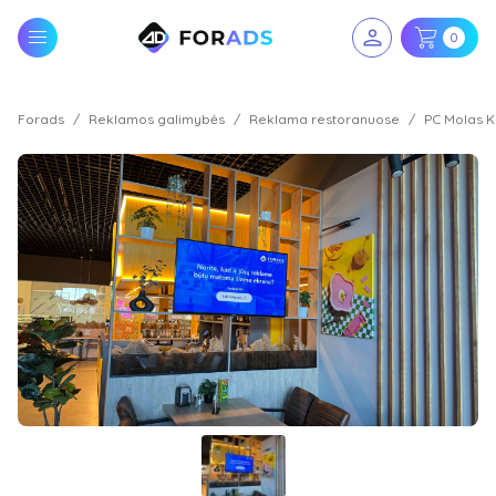
0
Forads
Reklamos galimybės
Reklama restoranuose
PC Molas K