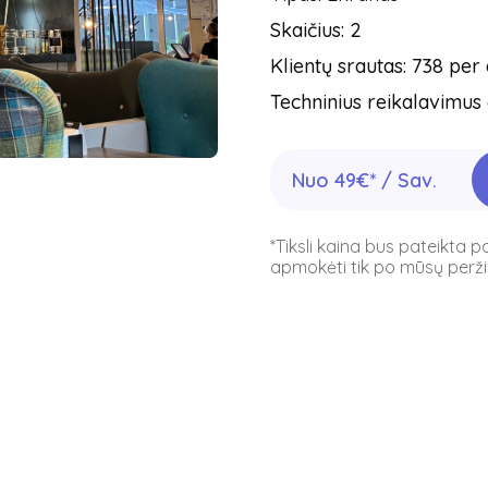
Skaičius: 2
Klientų srautas: 738 per
Techninius reikalavimus 
Nuo 49€* / Sav.
*Tiksli kaina bus pateikta 
apmokėti tik po mūsų peržiū