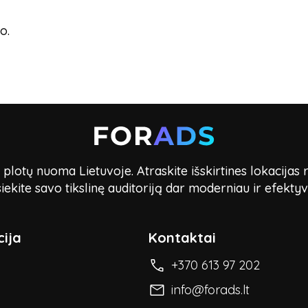
o.
lotų nuoma Lietuvoje. Atraskite išskirtines lokacijas 
iekite savo tikslinę auditoriją dar moderniau ir efektyv
ija
Kontaktai
+370 613 97 202
info@forads.lt