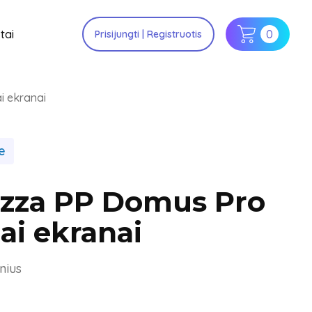
tai
0
Prisijungti | Registruotis
i ekranai
e
Pizza PP Domus Pro
ai ekranai
nius