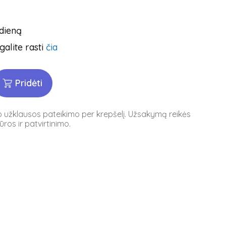
 dieną
galite rasti
čia
Pridėti
po užklausos pateikimo per krepšelį. Užsakymą reikės
ros ir patvirtinimo.