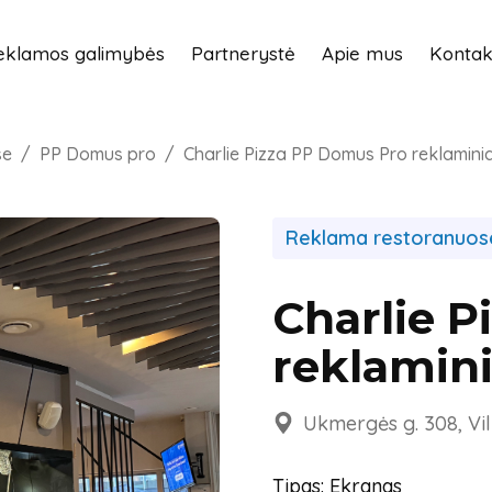
eklamos galimybės
Partnerystė
Apie mus
Kontak
se
PP Domus pro
Charlie Pizza PP Domus Pro reklaminia
Reklama restoranuos
Charlie 
reklamini
Ukmergės g. 308, Vil
Tipas: Ekranas