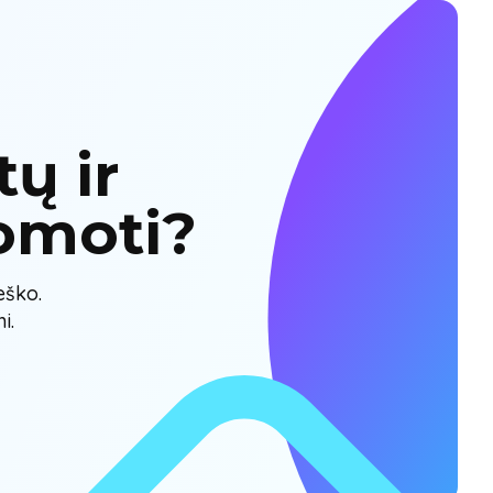
ų ir
omoti?
eško.
i.