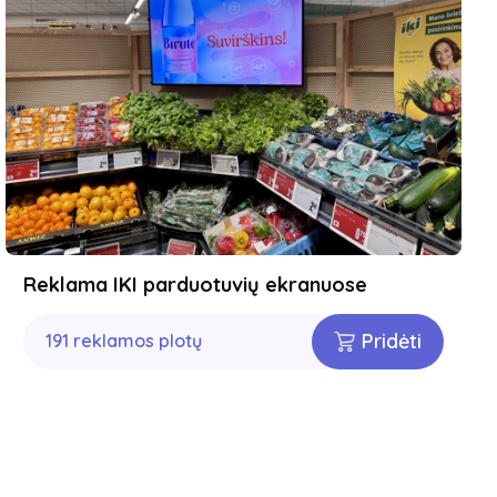
Reklama IKI parduotuvių ekranuose
Pridėti
191 reklamos plotų