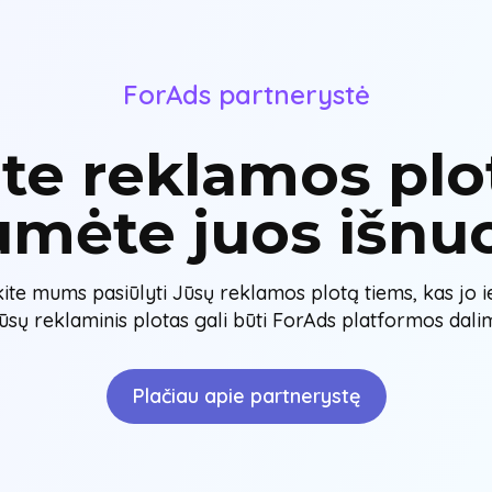
ForAds partnerystė
ite reklamos plot
umėte juos išnu
kite mums pasiūlyti Jūsų reklamos plotą tiems, kas jo i
ūsų reklaminis plotas gali būti ForAds platformos dalim
Plačiau apie partnerystę