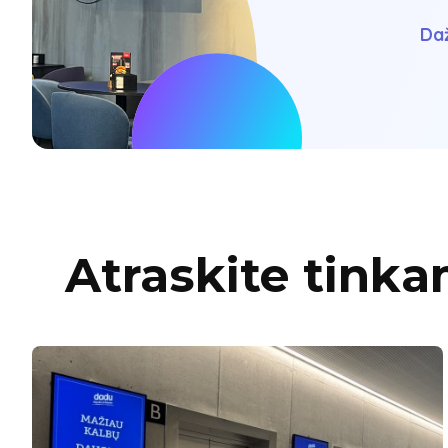
Daž
Atraskite tinka