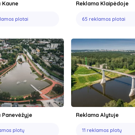
 Kaune
Reklama Klaipėdoje
klamos plotai
65 reklamos plotai
 Panevėžyje
Reklama Alytuje
lamos plotų
11 reklamos plotų