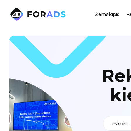
Žemėlapis
R
Re
ki