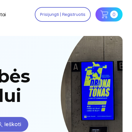
tai
0
Prisijungti | Registruotis
bės
lui
Ieškoti