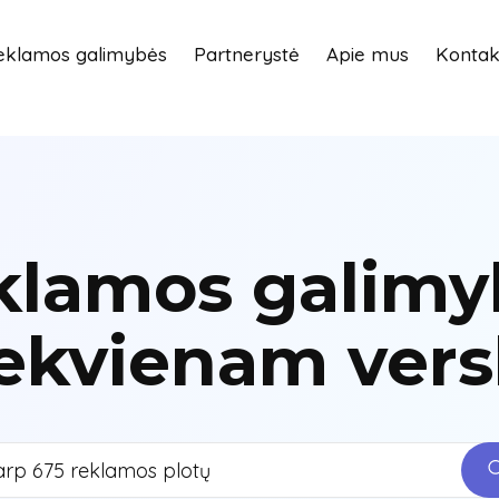
eklamos galimybės
Partnerystė
Apie mus
Kontak
klamos galimy
ekvienam vers