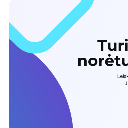
Tur
norėt
Leis
J