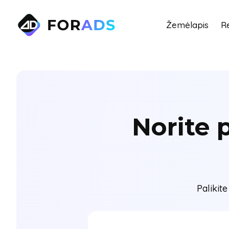
Žemėlapis
R
Norite 
Palikit