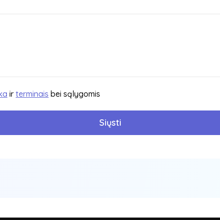
ka
ir
terminais
bei sąlygomis
Siųsti