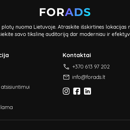
lotų nuoma Lietuvoje. Atraskite išskirtines lokacijas 
iekite savo tikslinę auditoriją dar moderniau ir efektyv
ija
Kontaktai
+370 613 97 202
info@forads.lt
atsisiuntimui
klama