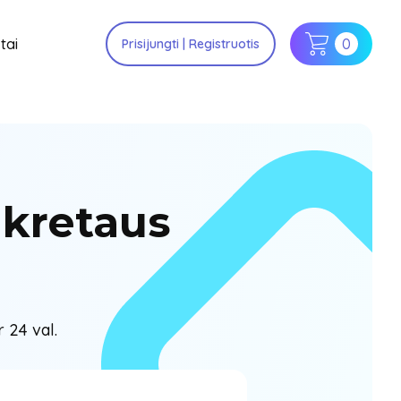
tai
0
Prisijungti | Registruotis
nkretaus
 24 val.