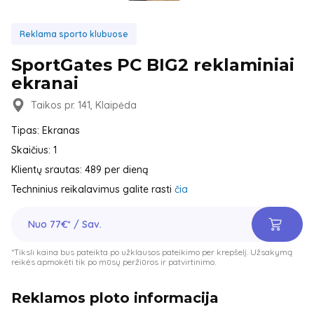
Reklama sporto klubuose
SportGates PC BIG2 reklaminiai
ekranai
Taikos pr. 141, Klaipėda
Tipas: Ekranas
Skaičius: 1
Klientų srautas: 489 per dieną
Techninius reikalavimus galite rasti
čia
Nuo 77€* / Sav.
*Tiksli kaina bus pateikta po užklausos pateikimo per krepšelį. Užsakymą
reikės apmokėti tik po mūsų peržiūros ir patvirtinimo.
Reklamos ploto informacija