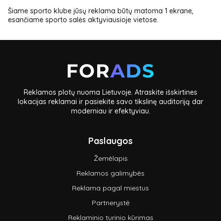
Šiame sporto klube jūsų reklama būtų matoma 1 ekrane,
esančiame sporto salės aktyviausioje vietose.
Reklamos plotų nuoma Lietuvoje. Atraskite išskirtines
lokacijas reklamai ir pasiekite savo tikslinę auditoriją dar
moderniau ir efektyviau.
Paslaugos
Žemėlapis
Reklamos galimybės
Reklama pagal miestus
Partnerystė
Reklaminio turinio kūrimas