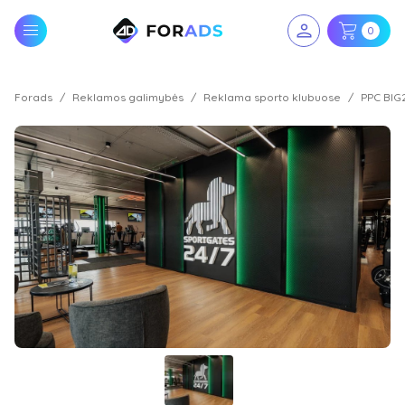
0
Forads
Reklamos galimybės
Reklama sporto klubuose
PPC BIG