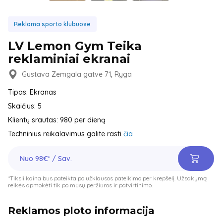
Reklama sporto klubuose
LV Lemon Gym Teika
reklaminiai ekranai
Gustava Zemgala gatve 71, Ryga
Tipas: Ekranas
Skaičius: 5
Klientų srautas: 980 per dieną
Techninius reikalavimus galite rasti
čia
Nuo 98€* / Sav.
*Tiksli kaina bus pateikta po užklausos pateikimo per krepšelį. Užsakymą
reikės apmokėti tik po mūsų peržiūros ir patvirtinimo.
Reklamos ploto informacija