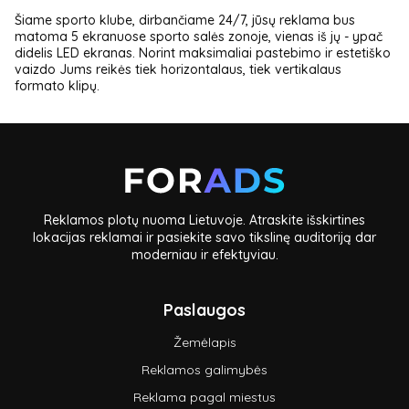
Šiame sporto klube, dirbančiame 24/7, jūsų reklama bus
matoma 5 ekranuose sporto salės zonoje, vienas iš jų - ypač
didelis LED ekranas. Norint maksimaliai pastebimo ir estetiško
vaizdo Jums reikės tiek horizontalaus, tiek vertikalaus
formato klipų.
Reklamos plotų nuoma Lietuvoje. Atraskite išskirtines
lokacijas reklamai ir pasiekite savo tikslinę auditoriją dar
moderniau ir efektyviau.
Paslaugos
Žemėlapis
Reklamos galimybės
Reklama pagal miestus